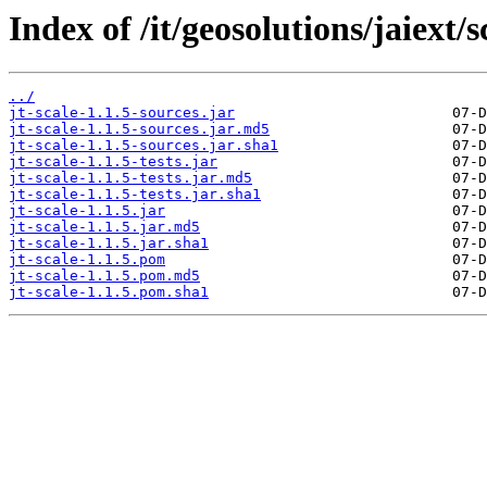
Index of /it/geosolutions/jaiext/sc
../
jt-scale-1.1.5-sources.jar
jt-scale-1.1.5-sources.jar.md5
jt-scale-1.1.5-sources.jar.sha1
jt-scale-1.1.5-tests.jar
jt-scale-1.1.5-tests.jar.md5
jt-scale-1.1.5-tests.jar.sha1
jt-scale-1.1.5.jar
jt-scale-1.1.5.jar.md5
jt-scale-1.1.5.jar.sha1
jt-scale-1.1.5.pom
jt-scale-1.1.5.pom.md5
jt-scale-1.1.5.pom.sha1